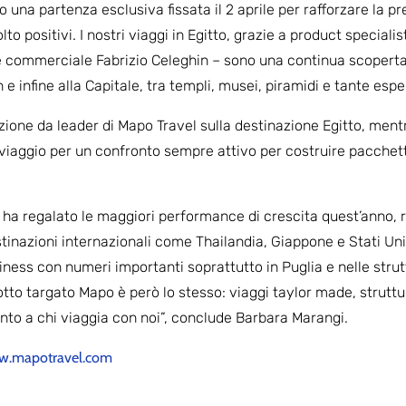
o una partenza esclusiva fissata il 2 aprile per rafforzare la p
to positivi. I nostri viaggi in Egitto, grazie a product special
re commerciale Fabrizio Celeghin – sono una continua scopert
 e infine alla Capitale, tra templi, musei, piramidi e tante espe
zione da leader di Mapo Travel sulla destinazione Egitto, mentr
i viaggio per un confronto sempre attivo per costruire pacchetti 
ci ha regalato le maggiori performance di crescita quest’anno,
stinazioni internazionali come Thailandia, Giappone e Stati Uniti
ess con numeri importanti soprattutto in Puglia e nelle struttu
dotto targato Mapo è però lo stesso: viaggi taylor made, strutt
to a chi viaggia con noi”, conclude Barbara Marangi.
.mapotravel.com