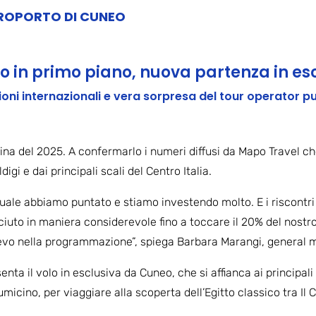
ROPORTO DI CUNEO
to in primo piano, nuova partenza in e
zioni internazionali e vera sorpresa del tour operator p
egina del 2025. A confermarlo i numeri diffusi da Mapo Travel
igi e dai principali scali del Centro Italia.
quale abbiamo puntato e stiamo investendo molto. E i riscontri 
sciuto in maniera considerevole fino a toccare il 20% del nost
ievo nella programmazione”, spiega Barbara Marangi, general 
senta il volo in esclusiva da Cuneo, che si affianca ai principal
cino, per viaggiare alla scoperta dell’Egitto classico tra Il Ca