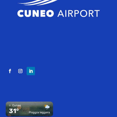
Cuneo
31°
Pioggia leggera