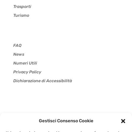
Trasporti
Turismo
FAQ
News
Numeri Utili
Privacy Policy
Dichiarazione di Accessibilità
©2009-2021 GEAC SpA -Sede legale: Strada Statale
Gestisci Consenso Cookie
20 n.1 – 12038 Levaldigi – Partita Iva, Iscrizione alla