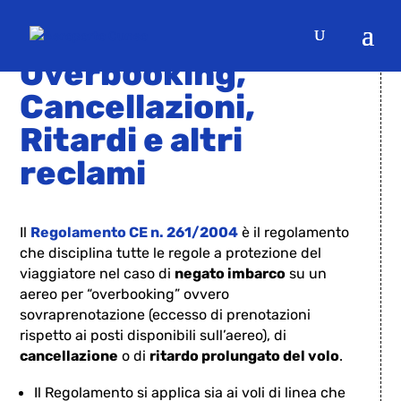
COSA FARE IN CASO DI
Overbooking,
Cancellazioni,
Ritardi e altri
reclami
Il
Regolamento CE n. 261/2004
è il regolamento
che disciplina tutte le regole a protezione del
viaggiatore nel caso di
negato imbarco
su un
aereo per “overbooking” ovvero
sovraprenotazione (eccesso di prenotazioni
rispetto ai posti disponibili sull’aereo), di
cancellazione
o di
ritardo prolungato del volo
.
Il Regolamento si applica sia ai voli di linea che