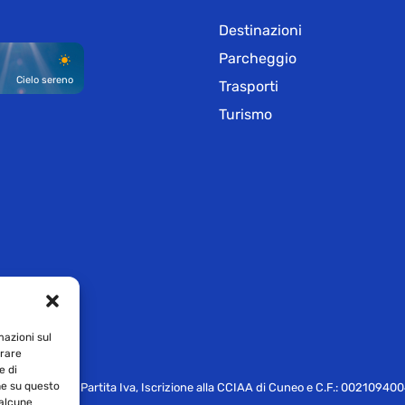
Destinazioni
Parcheggio
Cielo sereno
Trasporti
Turismo
azioni sul
trare
e di
he su questo
8 Levaldigi – Partita Iva, Iscrizione alla CCIAA di Cuneo e C.F.: 00210940
 alcune