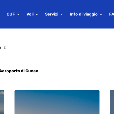
CUF
Voli
Servizi
Info di viaggio
F
RE
Aeroporto di Cuneo
.