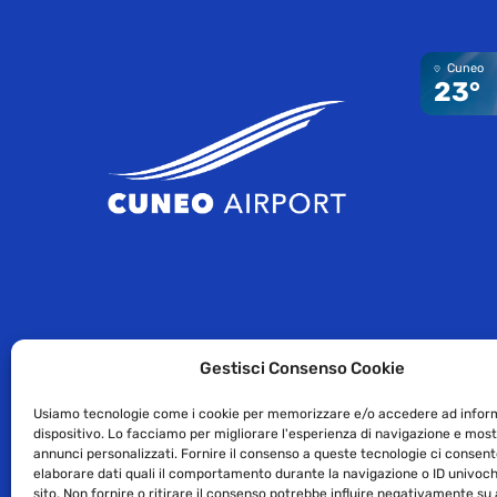
Cuneo
23°
Gestisci Consenso Cookie
Usiamo tecnologie come i cookie per memorizzare e/o accedere ad inform
dispositivo. Lo facciamo per migliorare l'esperienza di navigazione e mos
annunci personalizzati. Fornire il consenso a queste tecnologie ci consent
elaborare dati quali il comportamento durante la navigazione o ID univoc
©2009-2021 GEAC SpA -Sede legale: Strada Statale 20 n.1 – 1203
sito. Non fornire o ritirare il consenso potrebbe influire negativamente su