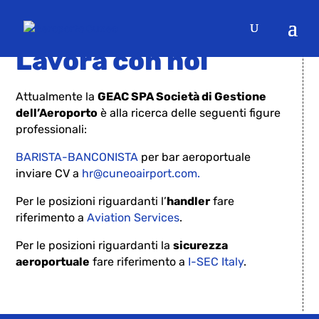
CUF CUNEO AIRPORT
Lavora con noi
Attualmente la
GEAC SPA Società di Gestione
dell’Aeroporto
è alla ricerca delle seguenti figure
professionali:
BARISTA-BANCONISTA
per bar aeroportuale
inviare CV a
hr@cuneoairport.com.
Per le posizioni riguardanti l’
handler
fare
riferimento a
Aviation Services
.
Per le posizioni riguardanti la
sicurezza
aeroportuale
fare riferimento a
I-SEC Italy
.