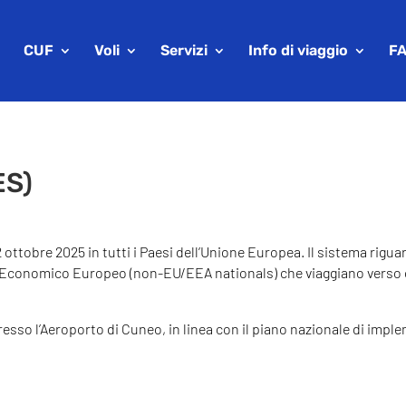
CUF
Voli
Servizi
Info di viaggio
F
ES)
2 ottobre 2025 in tutti i Paesi dell’Unione Europea. Il sistema rigu
 Economico Europeo (non-EU/EEA nationals) che viaggiano verso o
resso l’Aeroporto di Cuneo, in linea con il piano nazionale di impl