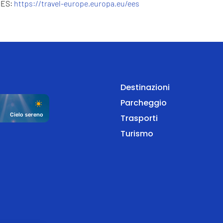
EES:
https://travel-europe.europa.eu/ees
Destinazioni
Parcheggio
Cielo sereno
Trasporti
Turismo