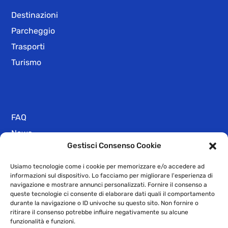
Destinazioni
Parcheggio
Trasporti
Turismo
FAQ
News
Gestisci Consenso Cookie
Numeri Utili
Privacy Policy
Usiamo tecnologie come i cookie per memorizzare e/o accedere ad
informazioni sul dispositivo. Lo facciamo per migliorare l'esperienza di
Dichiarazione di Accessibilità
navigazione e mostrare annunci personalizzati. Fornire il consenso a
queste tecnologie ci consente di elaborare dati quali il comportamento
durante la navigazione o ID univoche su questo sito. Non fornire o
ritirare il consenso potrebbe influire negativamente su alcune
©2009-2021 GEAC SpA -Sede legale: Strada Statale 20 n.1 – 12038
funzionalità e funzioni.