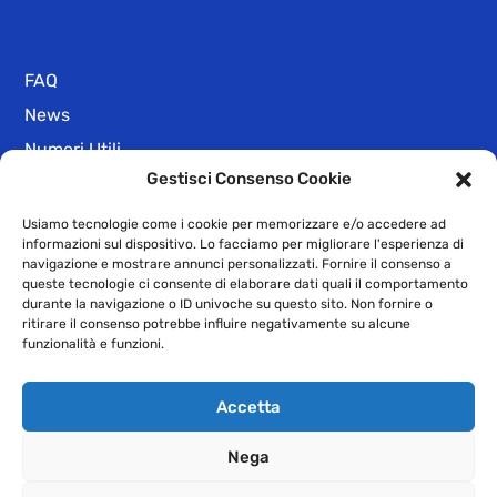
FAQ
News
Numeri Utili
Gestisci Consenso Cookie
Privacy Policy
Dichiarazione di Accessibilità
Usiamo tecnologie come i cookie per memorizzare e/o accedere ad
informazioni sul dispositivo. Lo facciamo per migliorare l'esperienza di
navigazione e mostrare annunci personalizzati. Fornire il consenso a
queste tecnologie ci consente di elaborare dati quali il comportamento
durante la navigazione o ID univoche su questo sito. Non fornire o
©2009-2021 GEAC SpA -Sede legale: Strada Statale 20 n.1 – 12038
ritirare il consenso potrebbe influire negativamente su alcune
Levaldigi – Partita Iva, Iscrizione alla CCIAA di Cuneo e C.F.:
funzionalità e funzioni.
00210940045- Registro Imprese Cuneo: 63721- Capitale
Sottoscritto e versato € 3.415.000,00
Accetta
–
Privacy
Cookie
Nega
IT
EN
FR