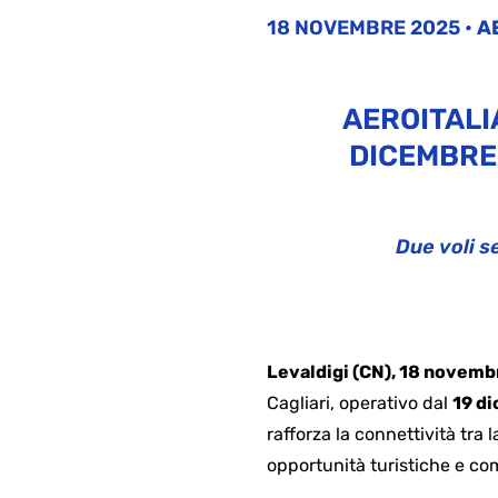
18 NOVEMBRE 2025
•
A
AEROITALI
DICEMBRE
D
ue voli s
Levaldigi (CN), 18 nove
mb
Cagliari, operativo dal
19 d
rafforza la connettività tra 
opportunità turistiche e co