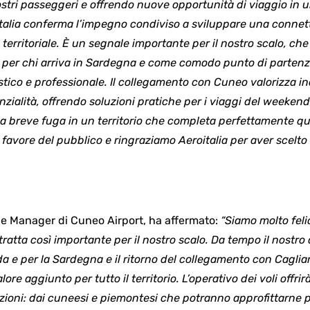
tri passeggeri e offrendo nuove opportunità di viaggio in un
talia conferma l’impegno condiviso a sviluppare una connetti
territoriale. È un segnale importante per il nostro scalo, c
 per chi arriva in Sardegna e come comodo punto di partenza 
istico e professionale. Il collegamento con Cuneo valorizza i
ialità, offrendo soluzioni pratiche per i viaggi del weekend
na breve fuga in un territorio che completa perfettamente qu
 favore del pubblico e ringraziamo Aeroitalia per aver scelto 
e Manager di Cuneo Airport, ha affermato:
“Siamo molto feli
 tratta così importante per il nostro scalo. Da tempo il nostr
da e per la Sardegna e il ritorno del collegamento con Caglia
re aggiunto per tutto il territorio. L’operativo dei voli offr
azioni: dai cuneesi e piemontesi che potranno approfittarne per