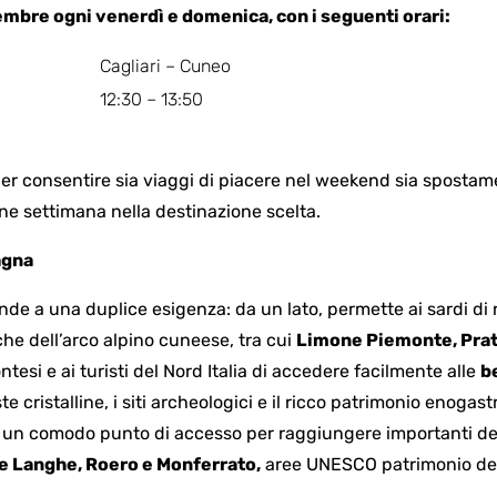
embre ogni venerdì e domenica, con i seguenti orari:
Cagliari – Cuneo
12:30 – 13:50
 per consentire sia viaggi di piacere nel weekend sia spostame
 fine settimana nella destinazione scelta.
agna
onde a una duplice esigenza: da un lato, permette ai sardi
iche dell’arco alpino cuneese, tra cui
Limone Piemonte, Prat
ntesi e ai turisti del Nord Italia di accedere facilmente alle
b
ste cristalline, i siti archeologici e il ricco patrimonio enoga
, un comodo punto di accesso per raggiungere importanti des
 le Langhe, Roero e Monferrato,
aree UNESCO patrimonio del