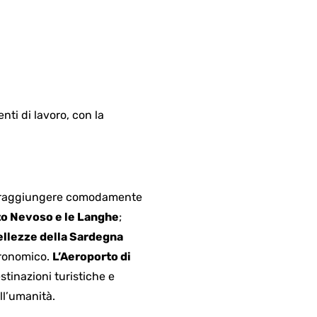
nti di lavoro, con la
 di raggiungere comodamente
o Nevoso e le Langhe
;
ellezze della Sardegna
stronomico.
L’Aeroporto di
tinazioni turistiche e
l’umanità.