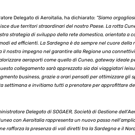
tore Delegato di Aeroitalia, ha dichiarato:
“Siamo orgoglios
ce due territori straordinari del nostro Paese. La rotta Cu
stra strategia di sviluppo della rete domestica, orientata a co
omodi ed efficienti. La Sardegna è da sempre nel cuore dell
il nostro impegno nel garantire alla Regione una connettiv
lorizzare aeroporti come quello di Cuneo, gateway ideale pe
uesto collegamento sarà apprezzato sia dai viaggiatori leisu
mento business, grazie a orari pensati per ottimizzare gli sp
 settimana e invitiamo tutti a prenotare per approfittare delle
inistratore Delegato di SOGAER, Società di Gestione dell’Aero
Cuneo con Aeroitalia rappresenta un nuovo passo nell’ampli
 rafforza la presenza di voli diretti tra la Sardegna e il Nor