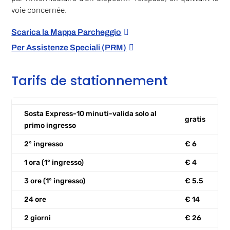
voie concernée.
Scarica la Mappa Parcheggio
Per Assistenze Speciali (PRM)
Tarifs de stationnement
Sosta Express-10 minuti-valida solo al
gratis
primo ingresso
2° ingresso
€ 6
1 ora (1° ingresso)
€ 4
3 ore (1° ingresso)
€ 5.5
24 ore
€ 14
2 giorni
€ 26