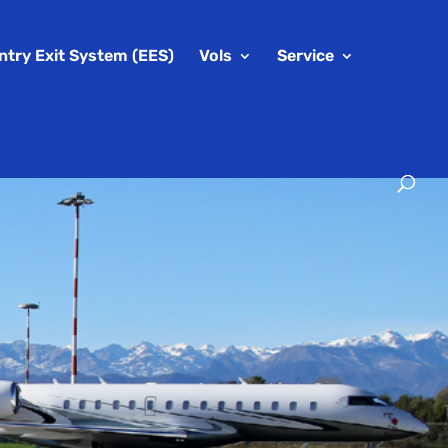
ntry Exit System (EES)
Vols
Service