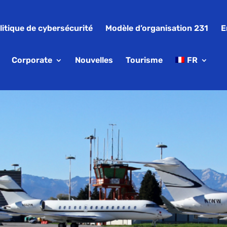
litique de cybersécurité
Modèle d’organisation 231
E
Corporate
Nouvelles
Tourisme
FR